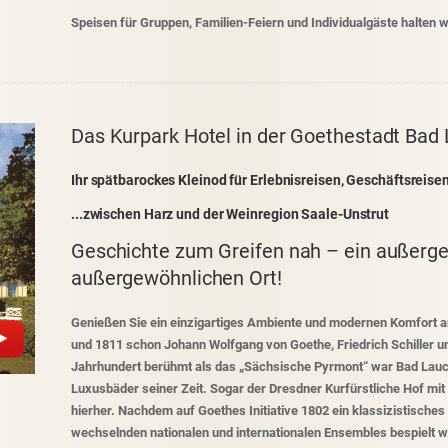
Speisen für Gruppen, Familien-Feiern und Individualgäste halten w
Das Kurpark Hotel in der Goethestadt Bad
Ihr spätbarockes Kleinod für Erlebnisreisen, Geschäftsreisen
...zwischen Harz und der Weinregion Saale-Unstrut
Geschichte zum Greifen nah – ein außerg
außergewöhnlichen Ort!
Genießen Sie ein einzigartiges Ambiente und modernen Komfort a
und 1811 schon Johann Wolfgang von Goethe, Friedrich Schiller u
Jahrhundert berühmt als das „Sächsische Pyrmont“ war Bad Lauc
Luxusbäder seiner Zeit. Sogar der Dresdner Kurfürstliche Hof mit
hierher. Nachdem auf Goethes Initiative 1802 ein klassizistische
wechselnden nationalen und internationalen Ensembles bespielt wi