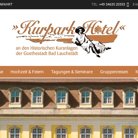
ANFAHRT
TEL:
+49 34635 20353
E-
se
Hochzeit & Feiern
Tagungen & Seminare
Gruppenreisen
K